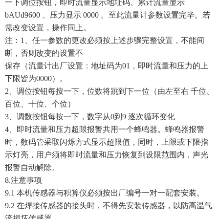
一下调位按钮，即时流量显示地址码、累计流量显示
bAUd9600 、压力显示 0000 。至此流量计参数设置完毕。若
需改变设置，操作同上。
注：1、任一参数的更改必须按上述步骤完整设置，不能间
断，否则改变的设置不
保存（流量计出厂设置：地址码为01，即时流量和压力的上
下限皆为0000）。
2、调位按钮每按一下，位数将跳到下一位（由左至右 千位、
百位、十位、个位）
3、调数按钮每按一下，数字从0到9 逐次循环变化
4、即时流量和压力超限报警共用一个蜂鸣器。蜂鸣器报警
时，数码管采取闪烁方式显示超限值，同时，上限或下限指
示灯亮，用户须将即时流量和压力恢复到设限范围内，声光
报警自动解除。
8.注意事项
9.1 本机传感器与积算仪必须按出厂编号一对一配套安装。
9.2 在焊接传感器的接头时，不得先安装传感器，以防高温气
流损坏传感器。