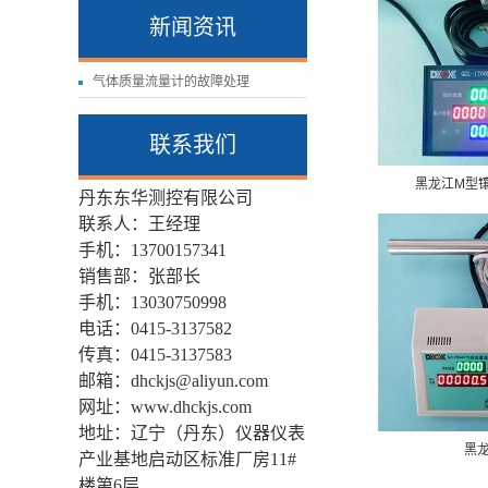
新闻资讯
气体质量流量计的故障处理
联系我们
黑龙江M型
丹东东华测控有限公司
联系人：王经理
手机：13700157341
销售部：张部长
手机：
13030750998
电话：0415-3137582
传真：0415-3137583
邮箱：dhckjs@aliyun.com
网址：www.dhckjs.com
地址：辽宁（丹东）仪器仪表
黑
产业基地启动区标准厂房11#
楼第6层